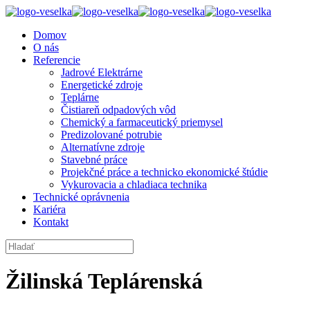
Domov
O nás
Referencie
Jadrové Elektrárne
Energetické zdroje
Teplárne
Čistiareň odpadových vôd
Chemický a farmaceutický priemysel
Predizolované potrubie
Alternatívne zdroje
Stavebné práce
Projekčné práce a technicko ekonomické štúdie
Vykurovacia a chladiaca technika
Technické oprávnenia
Kariéra
Kontakt
Žilinská Teplárenská