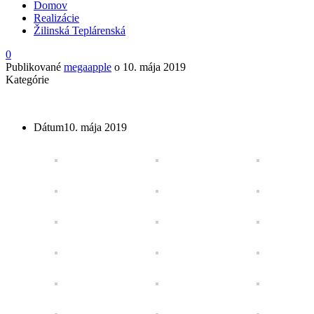
Domov
Realizácie
Žilinská Teplárenská
0
Publikované
megaapple
o
10. mája 2019
Kategórie
Dátum
10. mája 2019