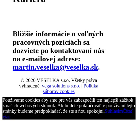
Bližšie informácie o voľných
pracovných pozíciách sa
dozviete po kontaktovaní nás
na e-mailovej adrese:
martin.veselka@veselka.sk
.
© 2026 VESELKA s.r.o. Všetky práva
vyhradené.
vega solutions s.r.o.
|
Politika
súborov cookies
Používame cookies aby sme pre vás zabezpečili ten najlepší zážitok
z našich webových stránok. Ak budete pokračovať v používaní tejto
stránky budeme predpokladať, že ste s ňou spokojní.
Súhlasím
Čítať
viac