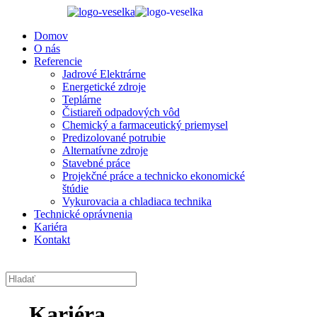
Domov
O nás
Referencie
Jadrové Elektrárne
Energetické zdroje
Teplárne
Čistiareň odpadových vôd
Chemický a farmaceutický priemysel
Predizolované potrubie
Alternatívne zdroje
Stavebné práce
Projekčné práce a technicko ekonomické
štúdie
Vykurovacia a chladiaca technika
Technické oprávnenia
Kariéra
Kontakt
Kariéra